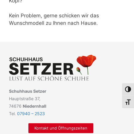
Kopf?
Kein Problem, gerne schicken wir das
Wunschmodell zu Ihnen nach Hause.
Umsch
Schuhhaus Setzer
Hauptstraße 37,
Schri
74676
Niedernhall
Tel.
07940 – 2523
Kontakt und Öffnungszeiten